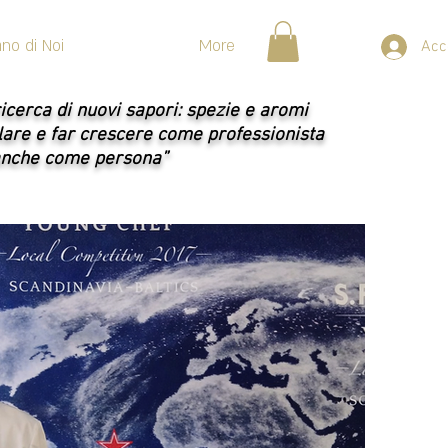
ano di Noi
More
Acc
icerca di nuovi sapori: spezie e aromi
are e far crescere come professionista
anche come persona”