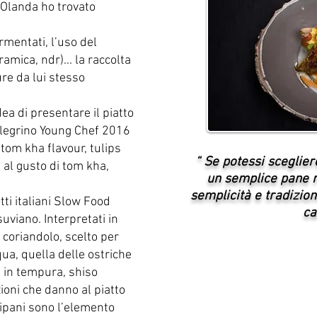
 Olanda ho trovato
rmentati, l’uso del
amica, ndr)... la raccolta
ure da lui stesso
dea di presentare il piatto
llegrino Young Chef 2016
tom kha flavour, tulips
“ Se potessi sceglier
 al gusto di tom kha,
un semplice pane r
semplicità e tradizion
tti italiani Slow Food
ca
uviano. Interpretati in
 coriandolo, scelto per
cqua, quella delle ostriche
a in tempura, shiso
ioni che danno al piatto
ulipani sono l’elemento