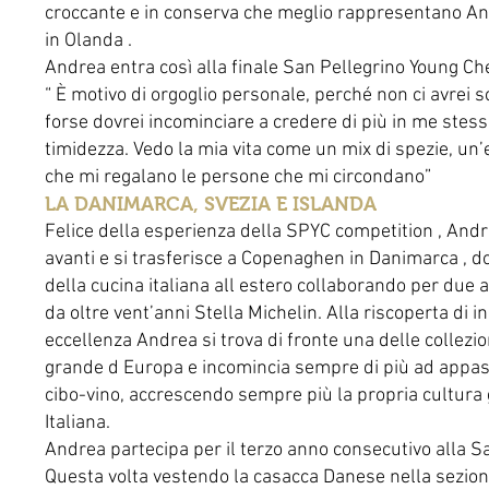
croccante e in conserva che meglio rappresentano An
in Olanda .
Andrea entra così alla finale San Pellegrino Young Ch
“ È motivo di orgoglio personale, perché non ci avrei
forse dovrei incominciare a credere di più in me stess
timidezza. Vedo la mia vita come un mix di spezie, un
che mi regalano le persone che mi circondano”
LA DANIMARCA, SVEZIA E ISLANDA
Felice della esperienza della SPYC competition , Andre
avanti e si trasferisce a Copenaghen in Danimarca , 
della cucina italiana all estero collaborando per due 
da oltre vent’anni Stella Michelin. Alla riscoperta di ing
eccellenza Andrea si trova di fronte una delle collezioni
grande d Europa e incomincia sempre di più ad appa
cibo-vino, accrescendo sempre più la propria cultura 
Italiana.
Andrea partecipa per il terzo anno consecutivo alla S
Questa volta vestendo la casacca Danese nella sezion