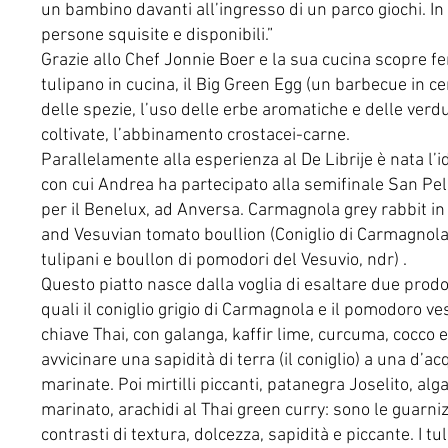
un bambino davanti all’ingresso di un parco giochi. In
persone squisite e disponibili.”
Grazie allo Chef Jonnie Boer e la sua cucina scopre fe
tulipano in cucina, il Big Green Egg (un barbecue in cer
delle spezie, l’uso delle erbe aromatiche e delle verd
coltivate, l’abbinamento crostacei-carne.
Parallelamente alla esperienza al De Librije è nata l’i
con cui Andrea ha partecipato alla semifinale San Pe
per il Benelux, ad Anversa. Carmagnola grey rabbit in 
and Vesuvian tomato boullion (Coniglio di Carmagnola
tulipani e boullon di pomodori del Vesuvio, ndr) .
Questo piatto nasce dalla voglia di esaltare due prodo
quali il coniglio grigio di Carmagnola e il pomodoro ves
chiave Thai, con galanga, kaffir lime, curcuma, cocco e
avvicinare una sapidità di terra (il coniglio) a una d’a
marinate. Poi mirtilli piccanti, patanegra Joselito, alg
marinato, arachidi al Thai green curry: sono le guarniz
contrasti di textura, dolcezza, sapidità e piccante. I t