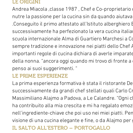
LE ORIGINI
Andrea Miacola ,classe 1987 , Chef e Co-proprietario 
nutre la passione per la cucina sin da quando aiutava 
.Conseguito il primo attestato all’Istituto alberghiero 
successivamente ha perfezionato la vera cucina itali
scuola internazionale Alma di Guartiero Marchesi a Co
sempre tradizione e innovazione nei piatti dello Chef A
importanti regole di cucina dichiara di averle impara
della nonna. “ancora oggi quando mi trovo di fronte a d
penso ai suoi suggerimenti. “
LE PRIME ESPERIENZE
La prima esperienza formativa è stata il ristorante De
successivamente da grandi chef stellati quali Carlo C
Massimiliano Alajmo a Padova, a Le Calandre. “Ogni c
ha contribuito alla mia crescita e mi ha regalato emoz
nell’ingrediente-chiave che poi uso nei miei piatti. Pe
visione di una cucina elegante e fine, o da Alajmo per g
IL SALTO ALL’ESTERO – PORTOGALLO