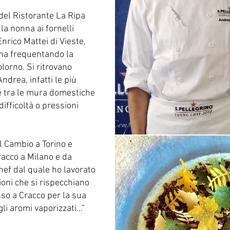
del Ristorante La Ripa
la nonna ai fornelli
Enrico Mattei di Vieste,
ana frequentando la
lorno. Si ritrovano
ndrea, infatti le più
te tra le mura domestiche
ifficoltà o pressioni
l Cambio a Torino e
racco a Milano e da
hef dal quale ho lavorato
ioni che si rispecchiano
nso a Cracco per la sua
li aromi vaporizzati...”