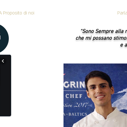
A Proposito di noi
Andrea Miacola
Parl
“Sono Sempre alla r
che mi possano stimol
e 