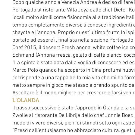
Dopo qualche anno a Venezia Andrea è deciso di fare il
Portogallo al ristorante Villa Joya dallo chef Dieter K
locali molto simili come fisionomia alla tradizione It
tempo completamente diversi; li conosce ingredienti c
chayote e l’annona. Proprio quest’ultimo frutto lo ispir
portato ad essere il finalista nella sezione Portogallo
Chef 2015, il dessert Fresh anona, white coffee ice 
Schmand (Annona fresca, gelato di caffè bianco, cocc
“La spinta è stata data dalla voglia di conoscere ed 
Marco Polo quando ha scoperto in Cina profumi nuovi!
corrisponde a una tappa della mia vita che mi ha for
metto sempre in gioco me stesso e prendo spunto da tut
Ascoltare è il modo migliore per crescere e farsi venir
L’OLANDA
Il passo successivo è stato l’approdo in Olanda e la s
Zwolle al ristorante De Librije dello chef Jonnie Boer
modo di vivere diversi, pieni di stimoli sotto ogni aspe
“Preso dall’entusiasmo ho abbracciato cultura, gusti e