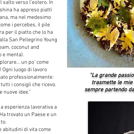
 salto verso l’estero. In
oshina ha appreso piatti
aliana, ma nel medesimo
ome i percebes, il pile
a per il piatto che lo ha
 alla San Pellegrino Young
cream, coconut and
o e menta).
esplorare… un po’ come
 Ogni luogo di lavoro
“La grande passion
mato professionalmente:
trasmette le mie 
ti i consigli che ricevo.
sempre partendo dal
e nuove idee.”
ua esperienza lavorativa a
. Ha trovato un Paese e un
tto.
 abitudini di vita come