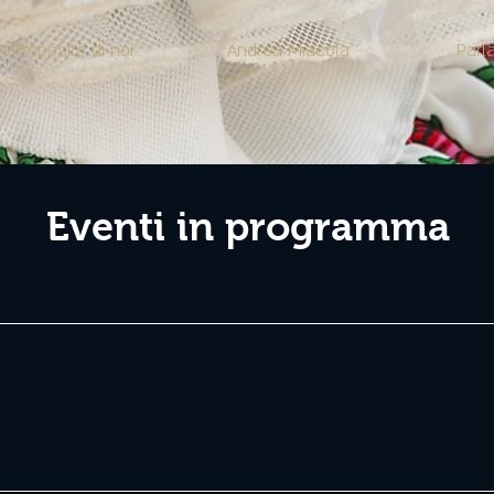
A Proposito di noi
Andrea Miacola
Parl
Eventi in programma