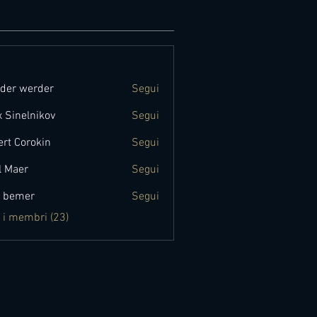
der werder
Segui
x Sinelnikov
Segui
ert Corokin
Segui
l Maer
Segui
 bemer
Segui
i i membri (23)