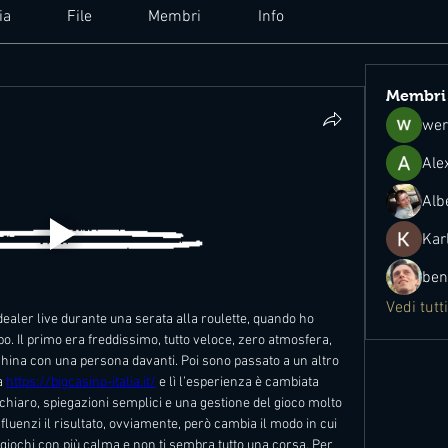
ia
File
Membri
Info
Membri
wer
Ale
Alb
Kar
ben
Vedi tutt
dealer live durante una serata alla roulette, quando ho 
. Il primo era freddissimo, tutto veloce, zero atmosfera, 
ina con una persona davanti. Poi sono passato a un altro 
a 
https://bigcasino-italia.it/
 e lì l’esperienza è cambiata 
 chiaro, spiegazioni semplici e una gestione del gioco molto 
fluenzi il risultato, ovviamente, però cambia il modo in cui 
o, giochi con più calma e non ti sembra tutto una corsa. Per 