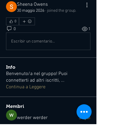
Sheena Owens
30 maggio 2026
·
joined the group.
0
0
1
Escribir un comentario...
Info
Benvenuto/a nel gruppo! Puoi
connetterti ad altri iscritti,
...
Continua a Leggere
Membri
werder werder
Segui
Alex Sinelnikov
Segui