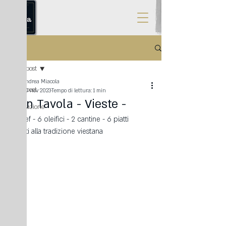
Post
Tutti i post
Andrea Miacola
Tutti i post
30 nov 2023
Tempo di lettura: 1 min
Evo in Tavola - Vieste -
Panificazione
6 Chef - 6 oleifici - 2 cantine - 6 piatti 
Natura
ispirati alla tradizione viestana